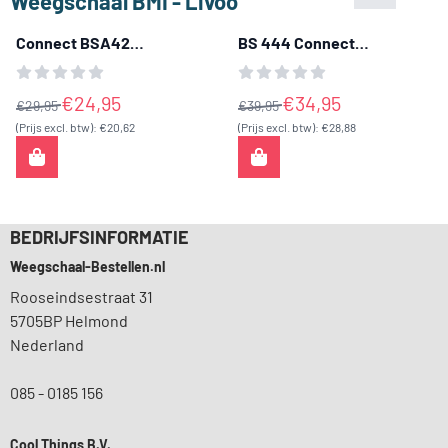
Weegschaal BMI - Livoo
Connect BSA42
BS 444 Connect
personenweegschaal -
Lichaamsanalyse
Medisana
weegschaal - Medisana
Van 29,95 voor 24,95, exclusief btw: 20,62
Van 39,95 voor 34,95, exclusie
€24,95
€34,95
€29,95
€39,95
(Prijs excl. btw):
€20,62
(Prijs excl. btw):
€28,88
BEDRIJFSINFORMATIE
Weegschaal-Bestellen.nl
Rooseindsestraat 31
5705BP Helmond
Nederland
085 - 0185 156
Cool Things B.V.