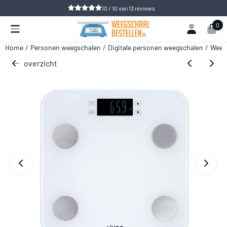
Cookievoorkeuren zijn beschikbaar. Kies instellingen of sta alle 
10 / 10
van
13
reviews
0
Home
/
Personen weegschalen
/
Digitale personen weegschalen
/
Weegs
overzicht